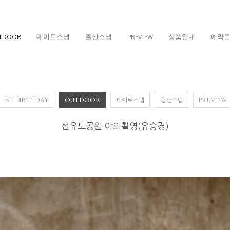
TDOOR
데이트스냅
출산스냅
PREVIEW
상품안내
예약
1ST BIRTHDAY
OUTDOOR
데이트스냅
출산스냅
PREVIEW
선유도공원 야외촬영(유승경)