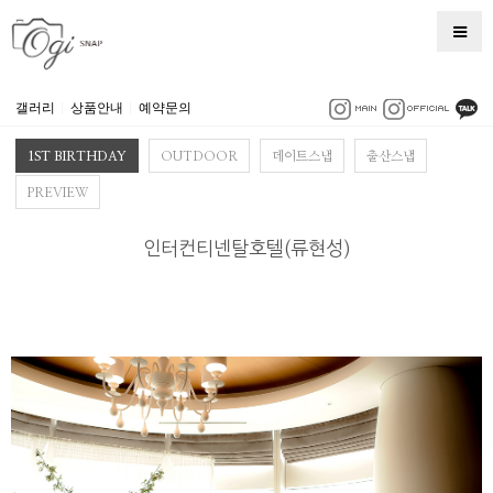
갤러리
|
상품안내
|
예약문의
1ST BIRTHDAY
OUTDOOR
데이트스냅
출산스냅
PREVIEW
인터컨티넨탈호텔(류현성)