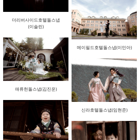
더리버사이드호텔돌스냅
(이솔린)
메이필드호텔돌스냅(이민아)
애류헌돌스냅(김진운)
신라호텔돌스냅(임현준)