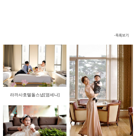
-목록보기
라까사호텔돌스냅[염세나]