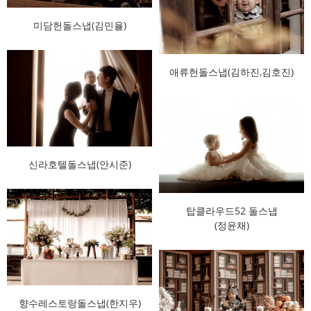
미담헌돌스냅(김민율)
애류헌돌스냅(김하진,김호진)
신라호텔돌스냅(안시준)
탑클라우드52 돌스냅
(정윤채)
향수레스토랑돌스냅(한지우)