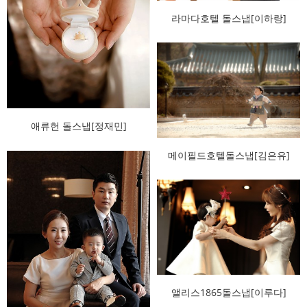
라마다호텔 돌스냅[이하랑]
애류헌 돌스냅[정재민]
메이필드호텔돌스냅[김은유]
앨리스1865돌스냅[이루다]