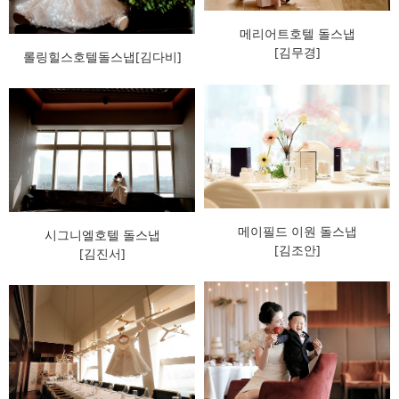
메리어트호텔 돌스냅
[김무경]
롤링힐스호텔돌스냅[김다비]
메이필드 이원 돌스냅
시그니엘호텔 돌스냅
[김조안]
[김진서]