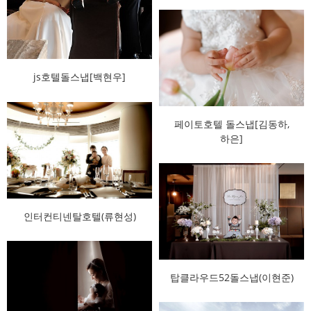
js호텔돌스냅[백현우]
페이토호텔 돌스냅[김동하,
하은]
인터컨티넨탈호텔(류현성)
탑클라우드52돌스냅(이현준)