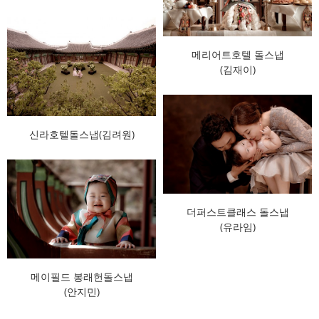
메리어트호텔 돌스냅
(김재이)
신라호텔돌스냅(김려원)
더퍼스트클래스 돌스냅
(유라임)
메이필드 봉래헌돌스냅
(안지민)