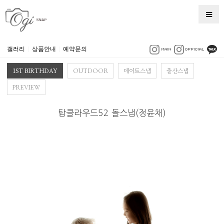
갤러리
|
상품안내
|
예약문의
1ST BIRTHDAY
OUTDOOR
데이트스냅
출산스냅
PREVIEW
탑클라우드52 돌스냅(정윤채)