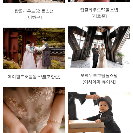
탑클라우드52돌스냅
탑클라우드52 돌스냅
[김호준]
[이하은]
오크우드호텔돌스냅
메이필드호텔돌스냅[조한준]
[이시야마 류이치]