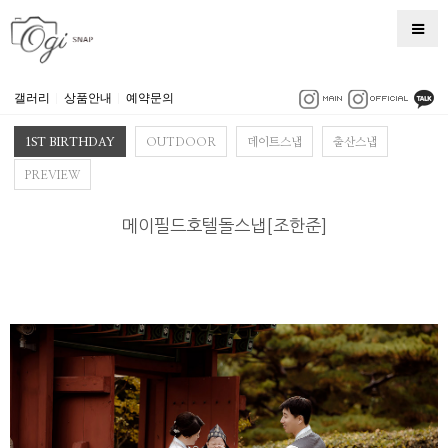
갤러리
|
상품안내
|
예약문의
1ST BIRTHDAY
OUTDOOR
데이트스냅
출산스냅
PREVIEW
메이필드호텔돌스냅[조한준]