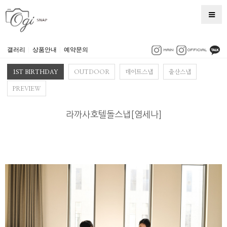
갤러리
|
상품안내
|
예약문의
1ST BIRTHDAY
OUTDOOR
데이트스냅
출산스냅
PREVIEW
라까사호텔돌스냅[염세나]