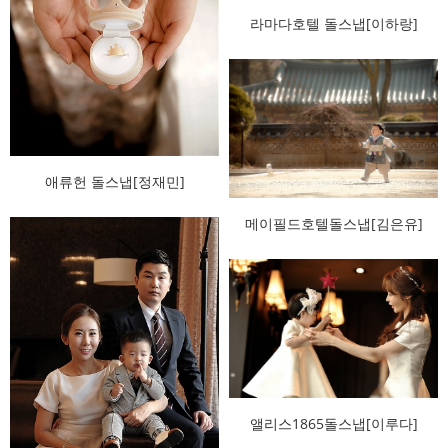
라마다호텔 돌스냅[이하랑]
애류헌 돌스냅[정재민]
메이필드호텔돌스냅[김은유]
앨리스1865돌스냅[이루다]