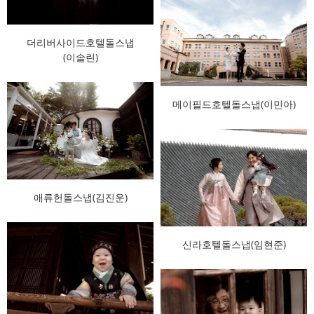
더리버사이드호텔돌스냅
(이솔린)
메이필드호텔돌스냅(이민아)
애류헌돌스냅(김진운)
신라호텔돌스냅(임현준)