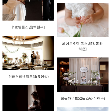
js호텔돌스냅[백현우]
페이토호텔 돌스냅[김동하,
하은]
인터컨티넨탈호텔(류현성)
탑클라우드52돌스냅(이현준)