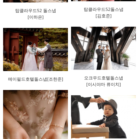
탑클라우드52돌스냅
탑클라우드52 돌스냅
[김호준]
[이하은]
오크우드호텔돌스냅
메이필드호텔돌스냅[조한준]
[이시야마 류이치]