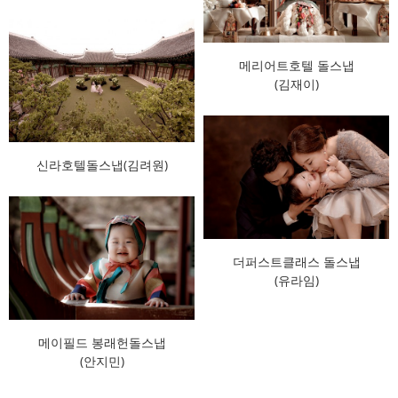
메리어트호텔 돌스냅
(김재이)
신라호텔돌스냅(김려원)
더퍼스트클래스 돌스냅
(유라임)
메이필드 봉래헌돌스냅
(안지민)