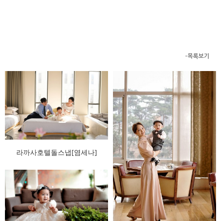
-목록보기
라까사호텔돌스냅[염세나]