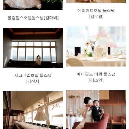
메리어트호텔 돌스냅
[김무경]
롤링힐스호텔돌스냅[김다비]
메이필드 이원 돌스냅
시그니엘호텔 돌스냅
[김조안]
[김진서]