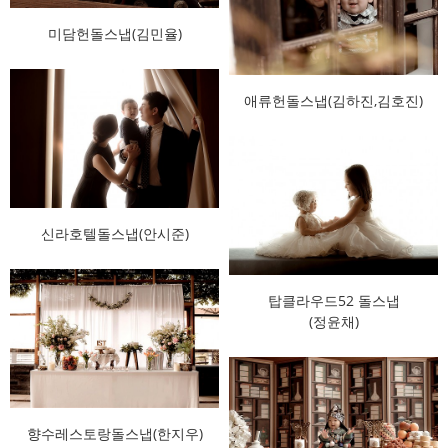
미담헌돌스냅(김민율)
애류헌돌스냅(김하진,김호진)
신라호텔돌스냅(안시준)
탑클라우드52 돌스냅
(정윤채)
향수레스토랑돌스냅(한지우)